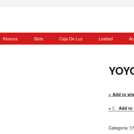
Kioscos
Slots
Caja De Luz
Lealtad
Ac
YOY
Add to wis
Add to 
Categoría:
E