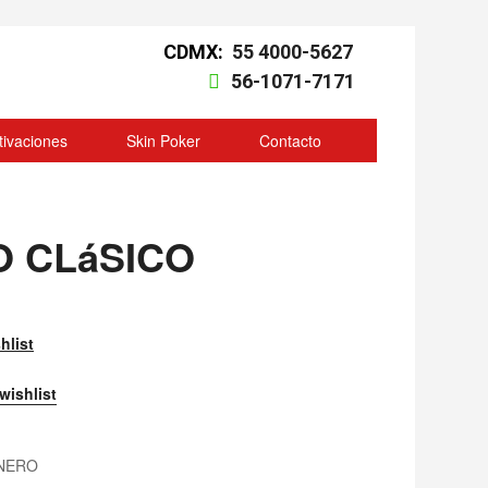
CDMX:
55 4000-5627
56-1071-7171
tivaciones
Skin Poker
Contacto
O CLáSICO
hlist
wishlist
NERO