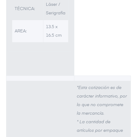
Láser /
TÉCNICA:
Serigrafía
13.5 x
AREA:
16.5 cm
*Esta cotización es de
carácter informativo, por
lo que no compromete
la mercancía.
* La cantidad de
artículos por empaque