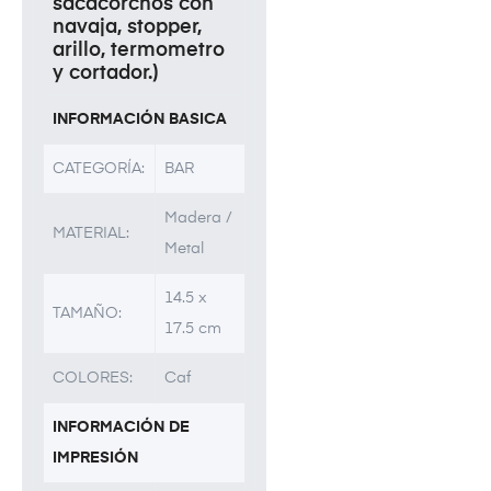
sacacorchos con
navaja, stopper,
arillo, termometro
y cortador.)
INFORMACIÓN BASICA
CATEGORÍA:
BAR
Madera /
MATERIAL:
Metal
14.5 x
TAMAÑO:
17.5 cm
COLORES:
Caf
INFORMACIÓN DE
IMPRESIÓN