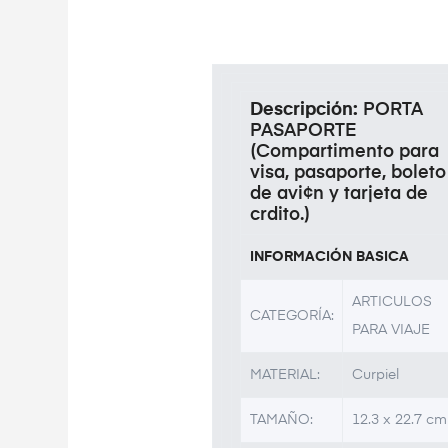
Descripción:
PORTA
PASAPORTE
(Compartimento para
visa, pasaporte, boleto
de avi¢n y tarjeta de
crdito.)
INFORMACIÓN BASICA
ARTICULOS
CATEGORÍA:
PARA VIAJE
MATERIAL:
Curpiel
TAMAÑO:
12.3 x 22.7 cm