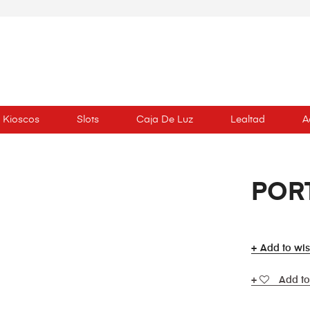
Kioscos
Slots
Caja De Luz
Lealtad
A
POR
Add to wis
Add to