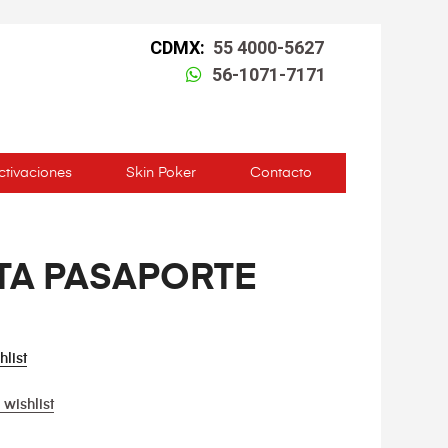
CDMX:
55 4000-5627
56-1071-7171
ctivaciones
Skin Poker
Contacto
TA PASAPORTE
hlist
 wishlist