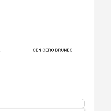
LEER MÁS
L
CENICERO BRUNEC