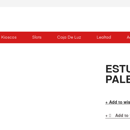
Kioscos
Slots
Caja De Luz
Lealtad
A
EST
PAL
Add to wis
Add to 