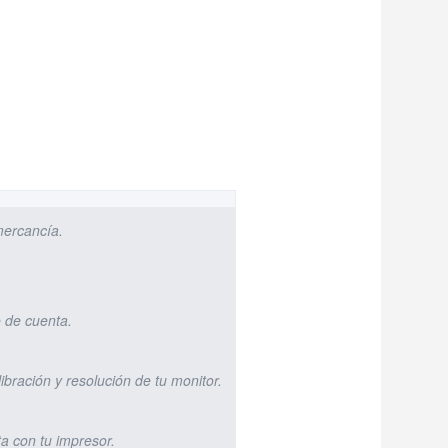
mercancía.
vo de cuenta.
libración y resolución de tu monitor.
a con tu impresor.