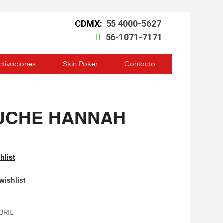
CDMX:
55 4000-5627
56-1071-7171
ctivaciones
Skin Poker
Contacto
UCHE HANNAH
hlist
wishlist
BRIL