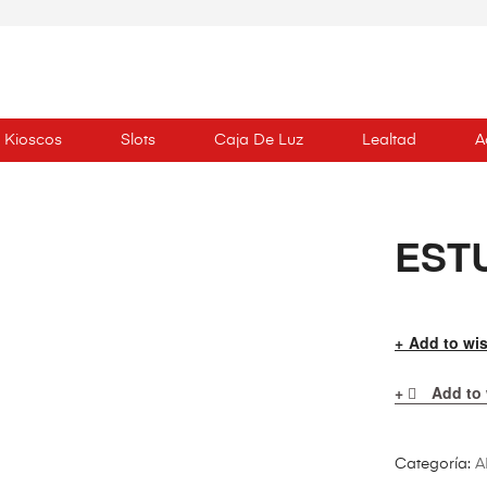
Kioscos
Slots
Caja De Luz
Lealtad
A
EST
Add to wis
Add to 
Categoría:
A