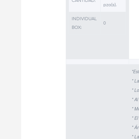
CANTIDAD:
pza(s).
INDIVIDUAL
0
BOX:
*Es
* L
* L
* A
* M
* E
* Á
* L