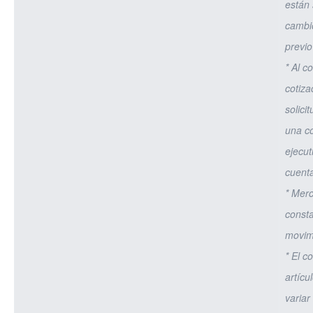
están 
cambi
previo
* Al c
cotiza
solicit
una co
ejecut
cuent
* Mer
const
movim
* El c
artícu
variar