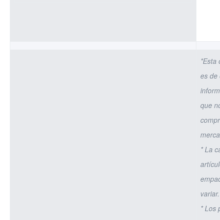
*Esta 
es de 
inform
que n
compr
merca
* La c
artícu
empa
variar.
* Los 