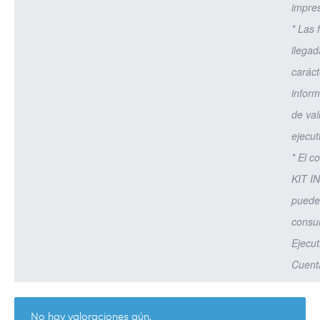
impres
* Las 
llega
caráct
inform
de val
ejecut
* El c
KIT I
puede 
consul
Ejecut
Cuent
No hay valoraciones aún.