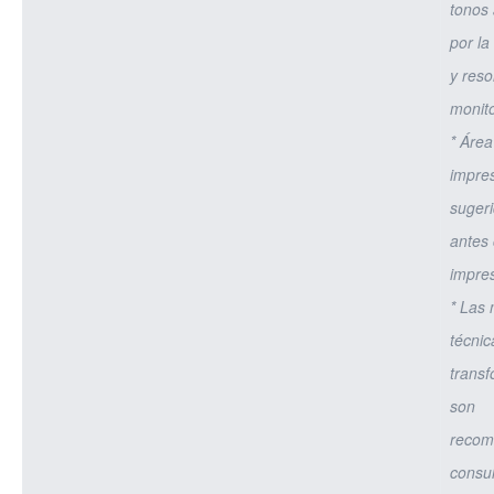
tonos 
por la
y reso
monito
* Área
impre
sugeri
antes 
impres
* Las
técnic
trans
son
recom
consul